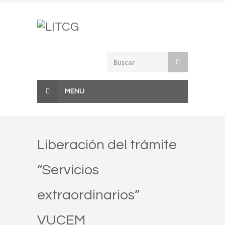
Skip
to
content
MENU
Liberación del trámite
“Servicios
extraordinarios”
VUCEM