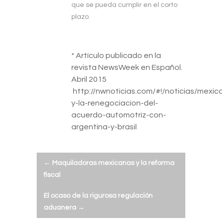
que se pueda cumplir en el corto
plazo.
* Artículo publicado en la
revista NewsWeek en Español.
Abril 2015
http://nwnoticias.com/#!/noticias/mexic
y-la-renegociacion-del-
acuerdo-automotriz-con-
argentina-y-brasil
Post
←
Maquiladoras mexicanas y la reforma
fiscal
navigation
El ocaso de la rigurosa regulación
aduanera
→