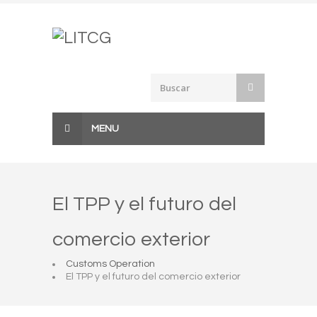
Skip
to
content
MENU
El TPP y el futuro del
comercio exterior
Customs Operation
El TPP y el futuro del comercio exterior