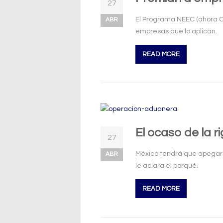
27
El Programa NEEC (ahora OE
ABR
empresas que lo aplican.
READ MORE
El ocaso de la 
27
México tendrá que apegarse
ABR
le aclara el porqué.
READ MORE