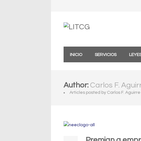
Skip
to
content
INICIO
SERVICIOS
LEYE
Author:
Carlos F. Aguir
Articles posted by Carlos F. Aguirre
Premian a empr