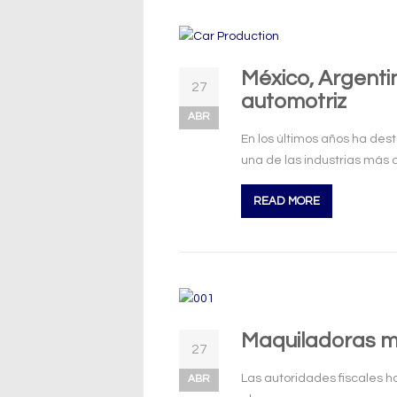
México, Argenti
27
automotriz
ABR
En los últimos años ha des
una de las industrias más 
READ MORE
Maquiladoras me
27
Las autoridades fiscales 
ABR